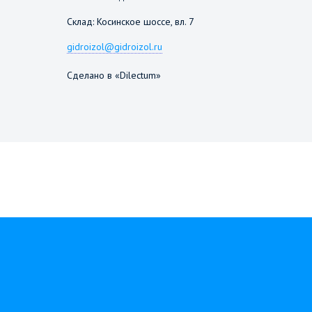
Склад: Косинское шоссе, вл. 7
gidroizol@gidroizol.ru
Сделано в «Dilectum»