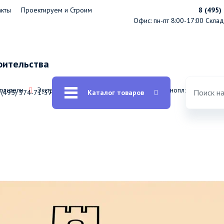
акты
Проектируем и Строим
8 (495)
Офис: пн-пт 8:00-17:00
Склад:
оительства
еплители
Экструдированный пенополистирол
Пеноплэкс
Экст
 (495) 374-71-37
Каталог товаров