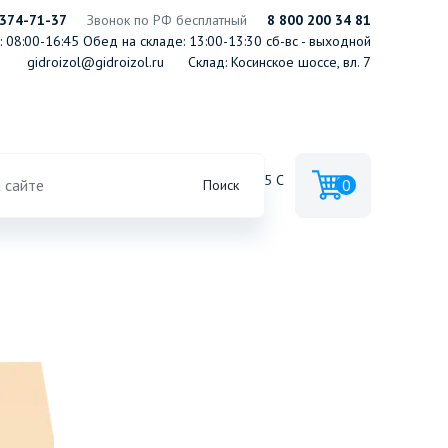
 374-71-37
Звонок по РФ бесплатный
8 800 200 34 81
 08:00-16:45
Обед на складе: 13:00-13:30
сб-вс - выходной
gidroizol@gidroizol.ru
Склад: Косинское шоссе, вл. 7
рузионный пенополистирол ПЕНОПЛЭКС® 45 С
0
Поиск