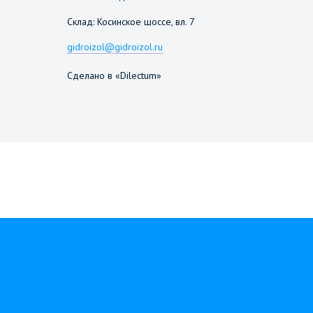
Склад: Косинское шоссе, вл. 7
gidroizol@gidroizol.ru
Сделано в «Dilectum»