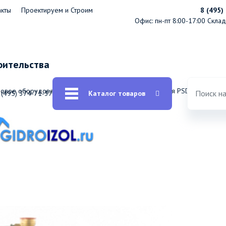
акты
Проектируем и Строим
8 (495)
Офис: пн-пт 8:00-17:00
Склад:
оительства
ловое оборудование
Насосная станция инжекторная PSD800C 800 
 (495) 374-71-37
Каталог товаров