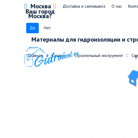
Москва
Доставка и самовывоз
О нас
Конт
Ваш город
Москва?
Да
Нет
Материалы для гидроизоляции и стр
Главная
Каталог
Строительный инструмент
Си
8