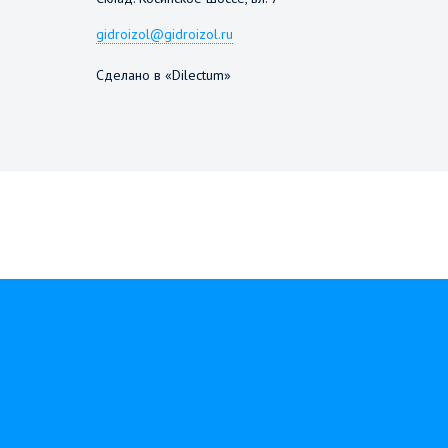
gidroizol@gidroizol.ru
Сделано в «Dilectum»