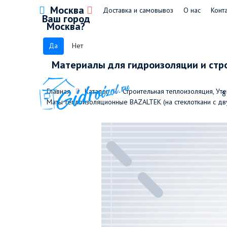
Москва
Доставка и самовывоз
О нас
Конт
Ваш город
Москва?
Да
Нет
Материалы для гидроизоляции и стр
Главная
Каталог
Строительная теплоизоляция, Ут
8
Маты теплоизоляционные BAZALTEK (на стеклоткани с дв