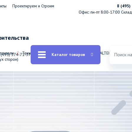
акты
Проектируем и Строим
8 (495)
Офис: пн-пт 8:00-17:00
Склад:
оительства
еплители
Техническая изоляция
Материалы BAZALTEK
 (495) 374-71-37
Каталог товаров
ух сторон)