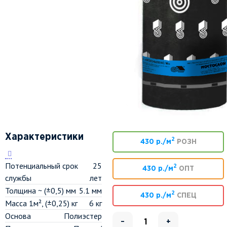
Характеристики
2
430 р./м
РОЗН
Потенциальный срок
25
2
430 р./м
ОПТ
службы
лет
Толщина ~ (±0,5) мм
5.1 мм
2
430 р./м
СПЕЦ
Масса 1м², (±0,25) кг
6 кг
Основа
Полиэстер
–
+