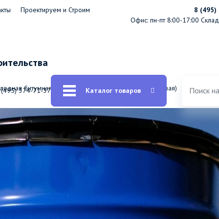
акты
Проектируем и Строим
8 (495)
Офис: пн-пт 8:00-17:00
Склад:
оительства
олодная битумная гидроизоляционная Оргкровля (готовая)
 (495) 374-71-37
Каталог товаров