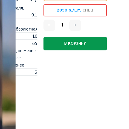
, не выше
-5°C
тон, металл,
2050 р./шт.
СПЕЦ
0.1
инут
–
+
абсолютная
10
не менее
65
В КОРЗИНУ
я, кН/м, не менее
, по массе
, % не менее
3