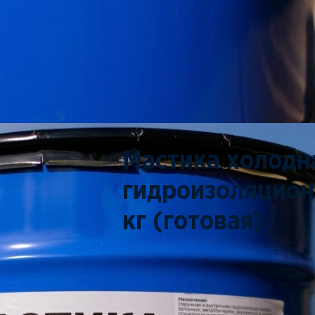
Мастика холодн
гидроизоляцио
кг (готовая)
Характеристики
Теплостойкость, °C, не ниже