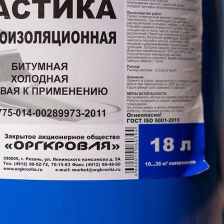
Температура гибкости на брусе R=5, °C
Прочность сцепления с основанием (бе
дерево) МПа, не менее
Водонепроницаемость в течение 30 м
при давлении 0,003 МПа
Условная вязкость, С, не менее
Массовая доля нелетучих веществ, % 
Прочность на сдвиг клеевого соединени
Водопоглощение в течение 24 часов, %
Относительное удлинение при разрыве
Жизнеспособность, ч, не менее
Все характеристики