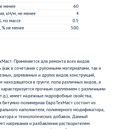
не менее
60
я, кН/м, не менее
4
, по массе
0.5
, % не менее
500
Маст. Применяется для ремонта всех видов
 (как в сочетании с рулонными материалами, так и
езных, деревянных и других видов конструкций,
е находящегося в грунте, пола различных видов, а
 характеризуется прочным сцеплением с различными
 т.д.), имеет надёжные гидрофобные свойства,
а битумно-полимерная ЕвроТехМаст состоит из
ерального наполнителя, полимерного модификатора,
катора и технологических добавок. Данный
ует нагревания и разбавления растворителем.