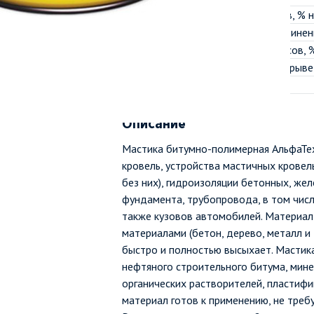
Массовая доля нелетучих веществ, % 
Прочность на сдвиг клеевого соединени
Водопоглощение в течение 24 часов, %
Относительное удлинение при разрыве
Жизнеспособность, ч, не менее
Все характеристики
Описание
Мастика битумно-полимерная АльфаТех
кровель, устройства мастичных кровель
без них), гидроизоляции бетонных, жел
фундамента, трубопровода, в том числ
также кузовов автомобилей. Материал
материалами (бетон, дерево, металл и
быстро и полностью высыхает. Мастик
нефтяного строительного битума, мин
органических растворителей, пластифи
материал готов к применению, не треб