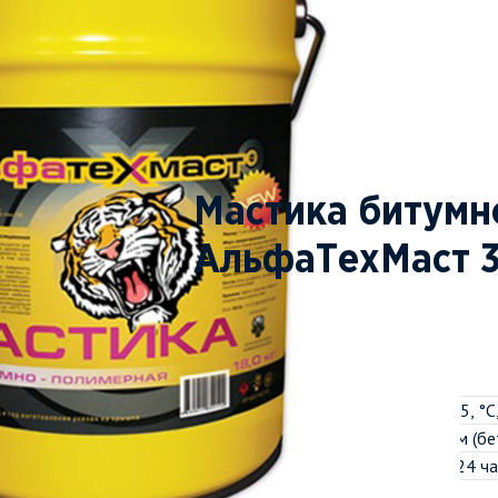
Мастика битумн
АльфаТехМаст 3
Характеристики
Теплостойкость, °C, не ниже
Температура гибкости на брусе R=5, °C
Прочность сцепления с основанием (бе
Водонепроницаемость в течение 24 ча
Условная вязкость, С, не менее