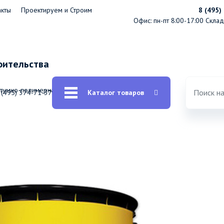
акты
Проектируем и Строим
8 (495)
Офис: пн-пт 8:00-17:00
Склад:
оительства
итумно-полимерная АльфаТехМаст
 (495) 374-71-37
Каталог товаров