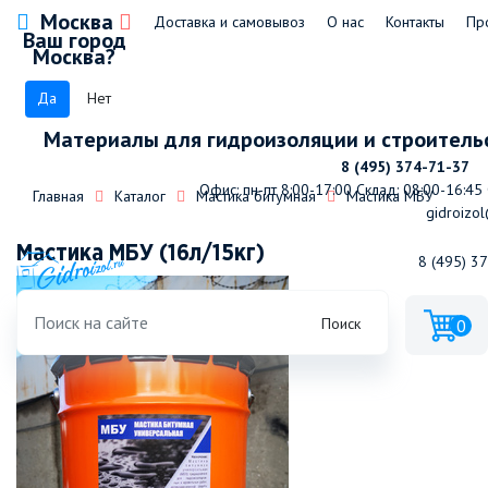
Москва
Доставка и самовывоз
О нас
Контакты
Пр
Ваш город
Москва?
Да
Нет
Материалы для гидроизоляции и строитель
8 (495) 374-71-37
Офис: пн-пт 8:00-17:00
Склад: 08:00-16:45
Главная
Каталог
Мастика битумная
Мастика МБУ
gidroizol
Мастика МБУ (16л/15кг)
8 (495) 3
Поиск
0