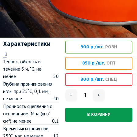
Характеристики
900 р./шт.
РОЗН
Теплостойкость в
850 р./шт.
ОПТ
течение 5 ч, ˚С, не
менее
50
800 р./шт.
СПЕЦ
Глубина проникновения
иглы при 25˚С, 0,1 мм,
–
+
не менее
40
Прочность сцепления с
основанием, Мпа (кгс/
В КОРЗИНУ
см²),не менее
0,1
Время высыхания при
25˚С, час, не менее
12