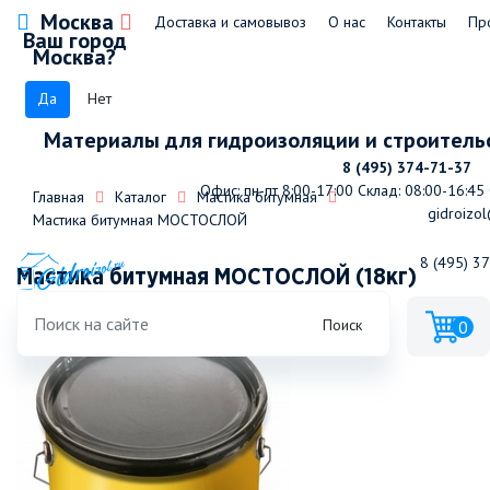
Москва
Доставка и самовывоз
О нас
Контакты
Пр
Ваш город
Москва?
Да
Нет
Материалы для гидроизоляции и строитель
8 (495) 374-71-37
Офис: пн-пт 8:00-17:00
Склад: 08:00-16:45
Главная
Каталог
Мастика битумная
gidroizol
Мастика битумная МОСТОСЛОЙ
8 (495) 3
Мастика битумная МОСТОСЛОЙ (18кг)
Поиск
0