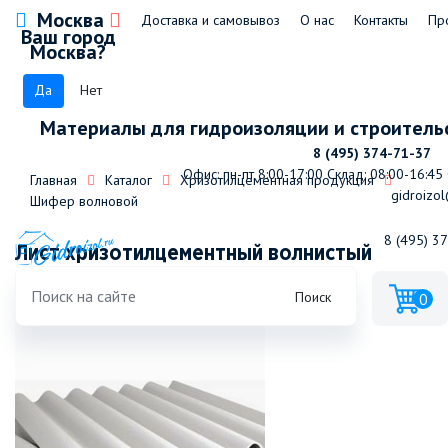
Москва
Доставка и самовывоз
О нас
Контакты
Пр
Ваш город
Москва?
Да
Нет
Материалы для гидроизоляции и строитель
8 (495) 374-71-37
Офис: пн-пт 8:00-17:00
Склад: 08:00-16:45
Главная
Каталог
Хризотилцементная продукция
gidroizol
Шифер волновой
8 (495) 3
Лист хризотилцементный волнистый
40/150-8-1750х1130х5,2 ГОСТ
Поиск
0