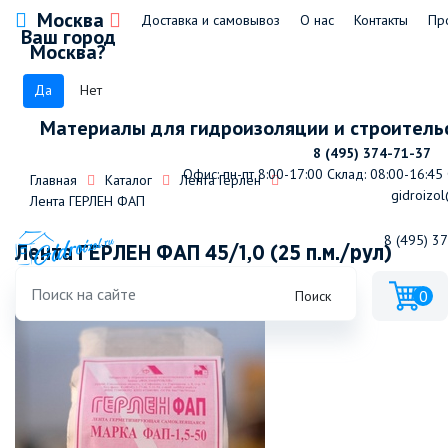
Москва
Доставка и самовывоз
О нас
Контакты
Пр
Ваш город
Москва?
Да
Нет
Материалы для гидроизоляции и строитель
8 (495) 374-71-37
Офис: пн-пт 8:00-17:00
Склад: 08:00-16:45
Главная
Каталог
Лента Герлен
gidroizol
Лента ГЕРЛЕН ФАП
8 (495) 3
Лента ГЕРЛЕН ФАП 45/1,0 (25 п.м./рул)
0
Поиск