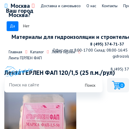
Москва
Доставка и самовывоз
О нас
Контакты
Пр
Ваш город
Москва?
Да
Нет
Материалы для гидроизоляции и строитель
8 (495) 374-71-37
Офис: пн-пт 8:00-17:00
Склад: 08:00-16:45
Главная
Каталог
Лента Герлен
gidroizol
Лента ГЕРЛЕН ФАП
8 (495) 3
Лента ГЕРЛЕН ФАП 120/1,5 (25 п.м./рул)
0
Поиск