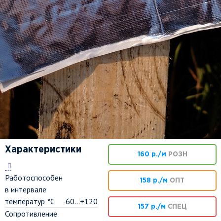
Характеристики
160 р./м
РОЗН
Работоспособен
158 р./м
ОПТ
в интервале
температур °C
-60...+120
157 р./м
СПЕЦ
Сопротивление