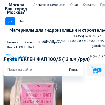
Москва
Доставка и самовывоз
О нас
Контакты
Пр
Ваш город
Москва?
Да
Нет
Материалы для гидроизоляции и строитель
8 (495) 374-71-37
Офис: пн-пт 8:00-17:00
Склад: 08:00-16:45
Главная
Каталог
Лента Герлен
gidroizol
Лента ГЕРЛЕН ФАП
8 (495) 3
Лента ГЕРЛЕН ФАП 100/3 (12 п.м./рул)
Поиск
0