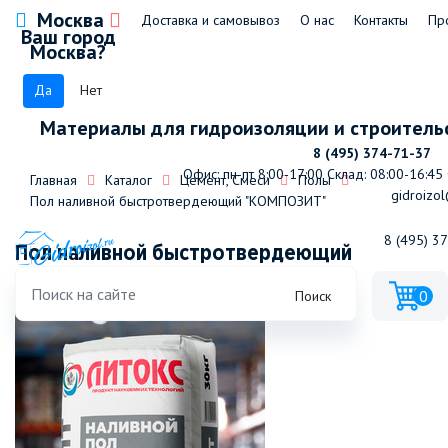
Москва
Доставка и самовывоз
О нас
Контакты
Пр
Ваш город
Москва?
Да
Нет
Материалы для гидроизоляции и строитель
8 (495) 374-71-37
Офис: пн-пт 8:00-17:00
Склад: 08:00-16:45
Главная
Каталог
Цемент, Смеси
Полы
gidroizol
Пол наливной быстротвердеющий "КОМПОЗИТ"
8 (495) 3
Пол наливной быстротвердеющий
"КОМПОЗИТ" (30кг)
0
Поиск