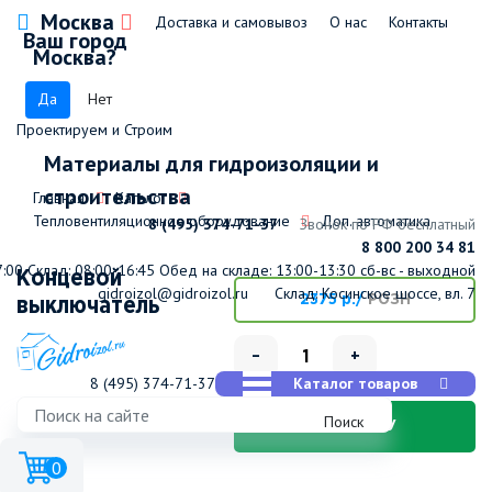
Москва
Доставка и самовывоз
О нас
Контакты
Ваш город
Москва?
Да
Нет
Проектируем и Строим
Материалы для гидроизоляции и
строительства
Главная
Каталог
Тепловентиляционное оборудование
Доп. автоматика
8 (495) 374-71-37
Звонок по РФ бесплатный
8 800 200 34 81
7:00
Склад: 08:00-16:45
Обед на складе: 13:00-13:30
сб-вс - выходной
Концевой
gidroizol@gidroizol.ru
Склад: Косинское шоссе, вл. 7
2375 р./
РОЗН
выключатель
–
+
8 (495) 374-71-37
Каталог товаров
Поиск
В КОРЗИНУ
0