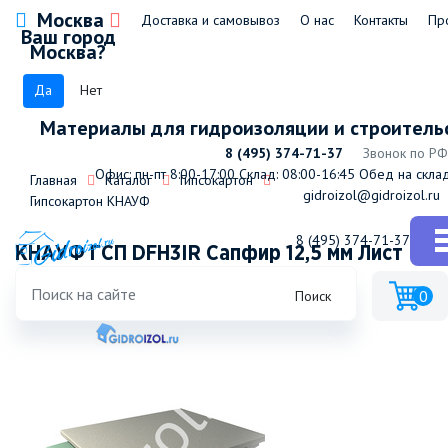
Москва
Доставка и самовывоз
О нас
Контакты
Пр
Ваш город
Москва?
Да
Нет
Материалы для гидроизоляции и строитель
8 (495) 374-71-37
Звонок по РФ
Офис: пн-пт 8:00-17:00
Склад: 08:00-16:45
Обед на склад
Главная
Каталог
Гипсокартон
gidroizol@gidroizol.ru
Гипсокартон КНАУФ
8 (495) 374-71-37
КНАУФ ГСП DFH3IR Сапфир 12,5 мм Лист
гипсокартонный(36листов=1пал)
0
Поиск