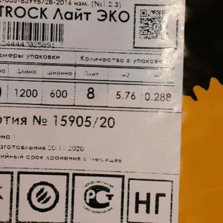
Взвешенный коэффициент звукового п
Динамический модуль упругости Уд МП
Относительное сжатие Ɛд при нагрузка
5000
Индекс улучшения изоляции ударного
стяжкой,дБ (50 мм)
Индекс изоляции воздушного шума,дБ (
каждой стороны)
Индекс изоляции воздушного шума, дБ 
каждой стороны)
Индекс изоляции воздушного шума, дБ 
каждой стороны)
Бренд
Скатные кровли, "Холодны
Область
лагам, Карк
применения
Ненагруж
Все характеристики