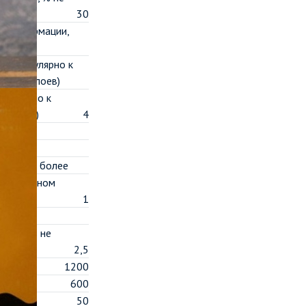
30
й деформации,
рпендикулярно к
Отрыв слоев)
аллельно к
а сдвиг)
4
ее
Па
и, % не более
м частичном
1
ассе, % не
2,5
1200
600
50