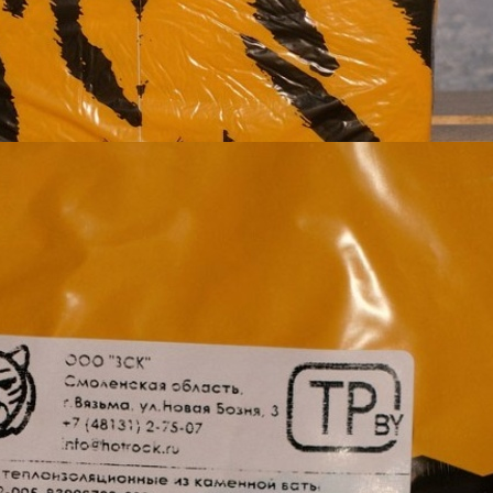
более
Прочность на сжатие при 10% линейно
кПа не менее
Предел прочности при растяжении, пе
лицевым поверхностям, кПа не менее (
Предел прочности при растяжении, пар
лицевым поверхностям, кПа не менее (н
Паропроницаемость, мг/м*ч*Па, не мен
Воздухопроницаемость, 10-6 м3/ м*с*
Водопоглощение при полном погружени
Водопоглощение при кратковременно
погружении, кг/м2 не более
Влажность, % по массе не более
Содержание органических веществ по м
более
Размеры (Длина плиты), мм
Размеры (Ширина плиты), мм
Толщина, мм,Горючесть, степень