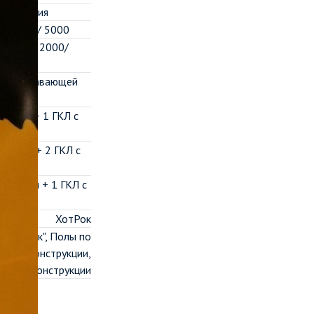
оглощения
а, 2000/ 5000
х, Н/м2 2000/
 шума плавающей
50 мм + 1 ГКЛ с
(50 мм + 2 ГКЛ с
(100 мм + 1 ГКЛ с
ХотРок
й чердак", Полы по
асные конструкции,
аемые конструкции