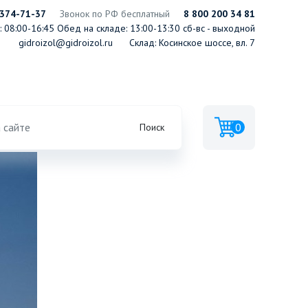
 374-71-37
Звонок по РФ бесплатный
8 800 200 34 81
 08:00-16:45
Обед на складе: 13:00-13:30
сб-вс - выходной
gidroizol@gidroizol.ru
Склад: Косинское шоссе, вл. 7
HotRock
Hotrock (Хотрок) Лайт ЭКО
0
Поиск