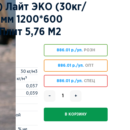
) Лайт ЭКО (30кг/
 мм 1200*600
Плит 5,76 М2
886.01 р./уп.
РОЗН
886.01 р./уп.
ОПТ
30 кг/м3
тность, кг/м³
886.01 р./уп.
СПЕЦ
м˚К,λ10
0,037
λ25
0,039
–
+
λА
λВ
абсолютной
В КОРЗИНУ
менее
2000 Па, % не