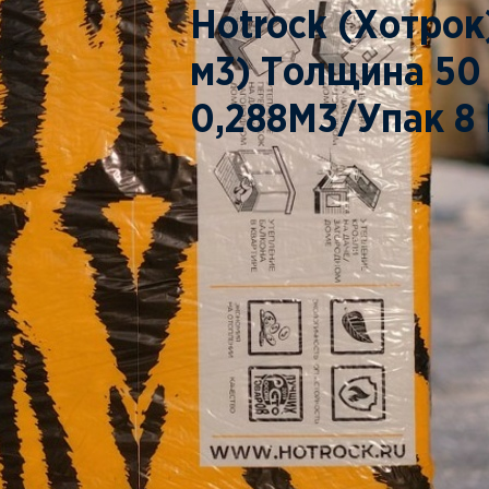
Hotrock (Хотрок
м3) Толщина 50
0,288М3/Упак 8 
Характеристики
Аналог
Плотность, кг/м3
Средняя целевая производственная пло
Теплопроводность при 283 +/-5˚К, Вт/
Теплопроводность при 298 ˚К, Вт/м˚К,
Теплопроводность при 298 ˚К, Вт/м˚К,
Теплопроводность при 298 ˚К, Вт/м˚К,
Сосредоточенная сила при заданной 
деформации (деформация 5 мм), Н, не 
Сжимаемость под удельной нагрузкой 