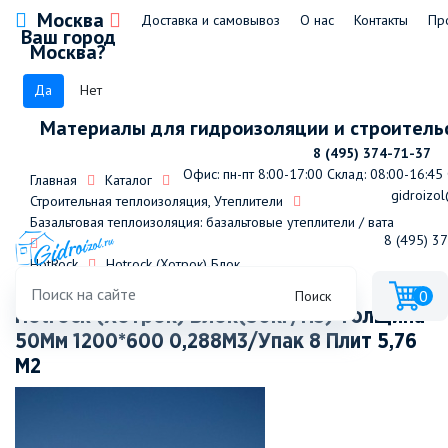
Москва
Доставка и самовывоз
О нас
Контакты
Пр
Ваш город
Москва?
Да
Нет
Материалы для гидроизоляции и строитель
8 (495) 374-71-37
Офис: пн-пт 8:00-17:00
Склад: 08:00-16:45
Главная
Каталог
gidroizol
Строительная теплоизоляция, Утеплители
Базальтовая теплоизоляция: базальтовые утеплители / вата
8 (495) 3
HotRock
Hotrock (Хотрок) Блок
0
Поиск
Hotrock (Хотрок) Блок(50кг/м3) Толщина
50Мм 1200*600 0,288М3/Упак 8 Плит 5,76
М2