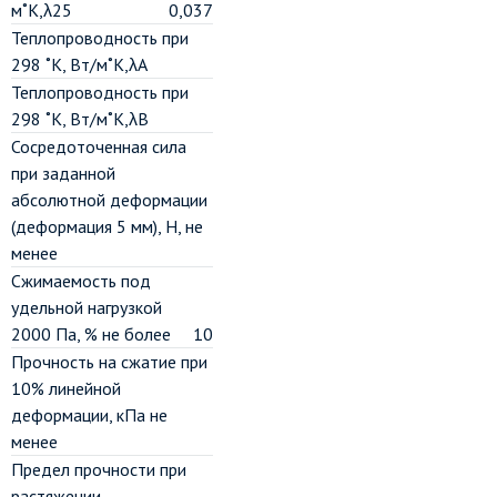
м˚К,λ25
0,037
Теплопроводность при
298 ˚К, Вт/м˚К,λА
Теплопроводность при
298 ˚К, Вт/м˚К,λВ
Сосредоточенная сила
при заданной
абсолютной деформации
(деформация 5 мм), Н, не
менее
Сжимаемость под
удельной нагрузкой
2000 Па, % не более
10
Прочность на сжатие при
10% линейной
деформации, кПа не
менее
Предел прочности при
растяжении,