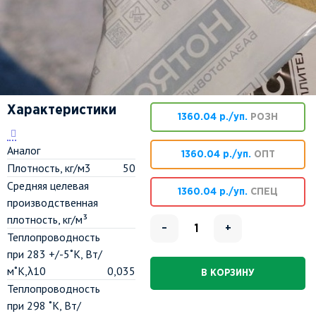
Характеристики
1360.04 р./уп.
РОЗН
Аналог
1360.04 р./уп.
ОПТ
Плотность, кг/м3
50
Средняя целевая
1360.04 р./уп.
СПЕЦ
производственная
плотность, кг/м³
–
+
Теплопроводность
при 283 +/-5˚К, Вт/
м˚К,λ10
0,035
В КОРЗИНУ
Теплопроводность
при 298 ˚К, Вт/