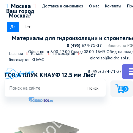
Москва
Доставка и самовывоз
О нас
Контакты
Пр
Ваш город
Москва?
Да
Нет
Материалы для гидроизоляции и строитель
8 (495) 374-71-37
Звонок по РФ
Офис: пн-пт 8:00-17:00
Склад: 08:00-16:45
Обед на склад
Главная
Каталог
Гипсокартон
gidroizol@gidroizol.ru
Гипсокартон КНАУФ
8 (495) 374-71-37
ГСП А ПЛУК КНАУФ 12.5 мм Лист
гипсокартонный (52 листа=1 пал.)
Поиск
0