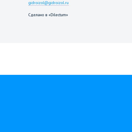
gidroizol@gidroizol.ru
Сделано в «Dilectum»