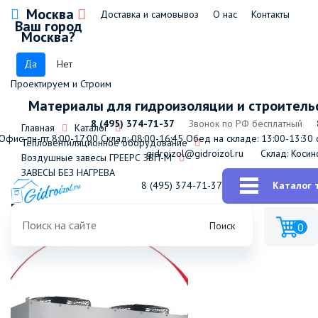
Москва
Доставка и самовывоз
О нас
Контакты
Ваш город
Москва?
Да
Нет
Проектируем и Строим
Материалы для гидроизоляции и строитель
8 (495) 374-71-37
Звонок по РФ бесплатный
Главная
Каталог
Офис: пн-пт 8:00-17:00
Склад: 08:00-16:45
Обед на складе: 13:00-13:30
с
Тепловентиляционное оборудование
gidroizol@gidroizol.ru
Склад: Косин
Воздушные завесы ГРЕЕРС ЗВП-М
ЗАВЕСЫ БЕЗ НАГРЕВА
8 (495) 374-71-37
Каталог 
ГРЕЕРС ЗВП-М1-150Н
Поиск
0