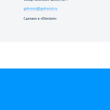
gidroizol@gidroizol.ru
Сделано в «Dilectum»