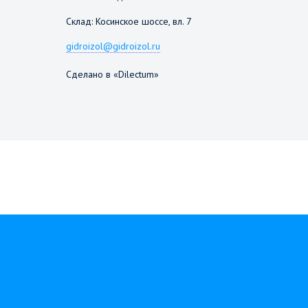
Склад: Косинское шоссе, вл. 7
gidroizol@gidroizol.ru
Сделано в «Dilectum»