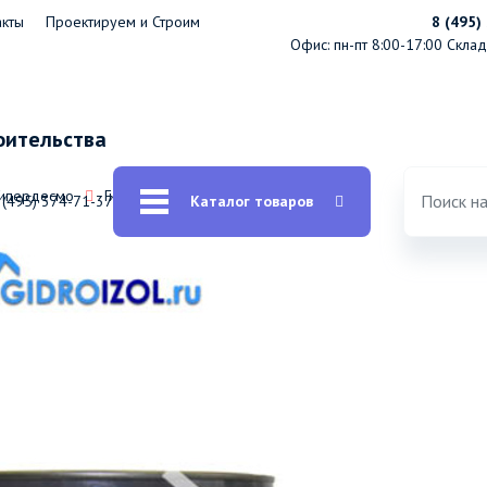
акты
Проектируем и Строим
8 (495)
Офис: пн-пт 8:00-17:00
Склад:
оительства
Гипердесмо
Гипердесмо D
 (495) 374-71-37
Каталог товаров