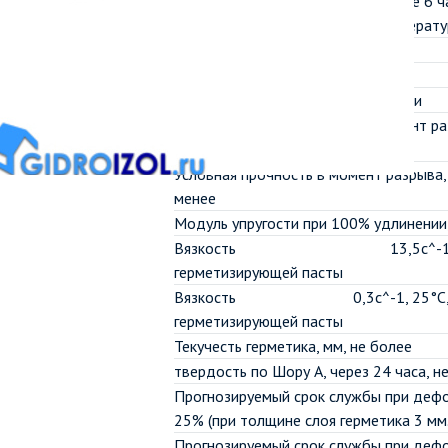
не менее 6 
Жизнеспособность
температу
Плотность
диапазон температур нанесения
диапазон температур эксплуатации
Относительное удлинение в момент раз
менее
Условная прочность в момент разрыва,
менее
Модуль упругости при 100% удлинении
Вязкость
13,5с^-1
герметизирующей пасты
Вязкость
0,3с^-1, 25°С
герметизирующей пасты
Текучесть герметика, мм, не более
твердость по Шору А, через 24 часа, н
Прогнозируемый срок службы при деф
25% (при толщине слоя герметика 3 мм.
Прогнозируемый срок службы при деф