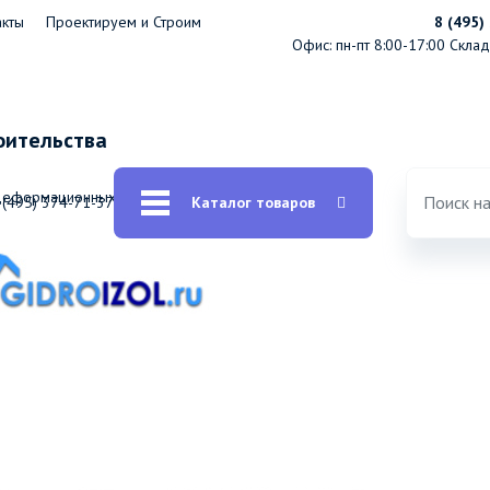
акты
Проектируем и Строим
8 (495)
Офис: пн-пт 8:00-17:00
Склад:
оительства
 деформационных швов
Герметик Сазиласт 25
 (495) 374-71-37
Каталог товаров