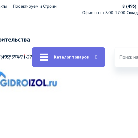
акты
Проектируем и Строим
8 (495)
Офис: пн-пт 8:00-17:00
Склад:
оительства
Гипердесмо
Герметик Рабберфлекс PU-25 600мл
 (495) 374-71-37
Каталог товаров