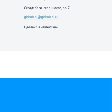
Склад: Косинское шоссе, вл. 7
gidroizol@gidroizol.ru
Сделано в «Dilectum»