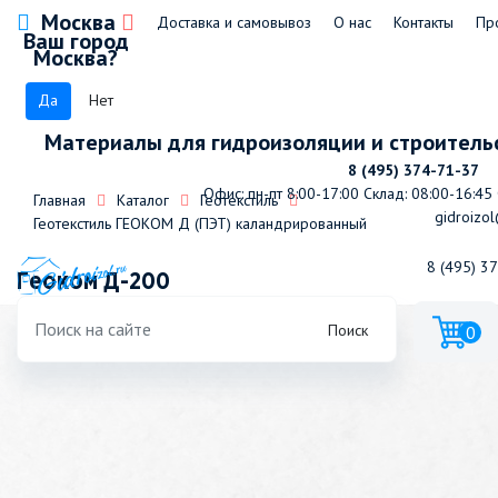
Москва
Доставка и самовывоз
О нас
Контакты
Пр
Ваш город
Москва?
Да
Нет
Материалы для гидроизоляции и строитель
8 (495) 374-71-37
Офис: пн-пт 8:00-17:00
Склад: 08:00-16:45
Главная
Каталог
Геотекстиль
gidroizol
Геотекстиль ГЕОКОМ Д (ПЭТ) каландрированный
8 (495) 3
Геоком Д-200
Поиск
0