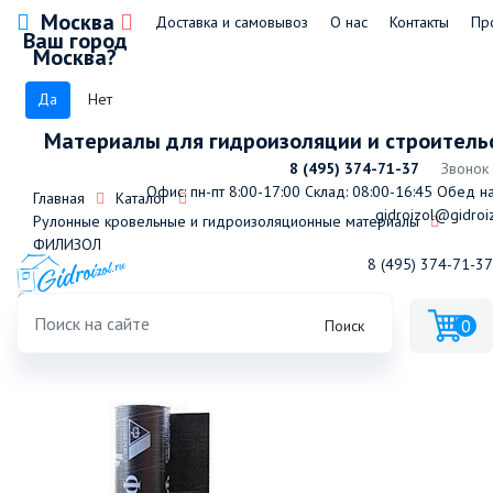
Москва
Доставка и самовывоз
О нас
Контакты
Пр
Ваш город
Москва?
Да
Нет
Материалы для гидроизоляции и строитель
8 (495) 374-71-37
Звонок
Офис: пн-пт 8:00-17:00
Склад: 08:00-16:45
Обед на 
Главная
Каталог
gidroizol@gidroiz
Рулонные кровельные и гидроизоляционные материалы
ФИЛИЗОЛ
8 (495) 374-71-37
Филизол Н ТПП-3,5
0
Поиск