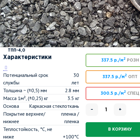
ТПП-4,0
Характеристики
2
337.5 р./м
РОЗН
Потенциальный срок
30
2
337.5 р./м
ОПТ
службы
лет
Толщина ~ (±0,5) мм
2.8 мм
2
300.5 р./м
СПЕЦ
Масса 1м², (±0,25) кг
3.5 кг
Основа
Каркасная стеклоткань
–
+
Покрытие верхнее/
пленка /
нижнее
пленка
Теплостойкость, °C, не
В КОРЗИНУ
ниже
+100°С