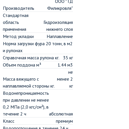
ООО "ТД
Производитель
Филикровля"
Стандартная
область
Гидроизоляция
применения
нижнего слоя
Метод укладки
Наплавление
Норма загрузки фура 20 тонн, в м2
и рулонах
Справочная масса рулона кг.
35 кг
Объем поддона м³
1.44 м3
не
Масса вяжущего с
менее 2
наплавляемой стороны кг.
кг
Водонепроницаемость
при давлении не менее
0,2 МПа (2,0 кгс/см²), в
течение 2 ч
абсолютная
Класс
премиум
Водопоглощение в течение 24 ч