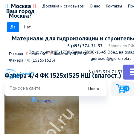
Москва
Доставка и самовывоз
О нас
Контакты
Пр
Ваш город
Москва?
Да
Нет
Материалы для гидроизоляции и строитель
8 (495) 374-71-37
Звонок по РФ
Офис: пн-пт 8:00-17:00
Склад: 08:00-16:45
Обед на склад
Главная
Каталог
Фанера ДВП, OSB
gidroizol@gidroizol.ru
Фанера ФК (1525х1525)
8 (495) 374-71-37
Фанера 4/4 ФК 1525х1525 НШ (влагост.) 18
мм
0
Поиск