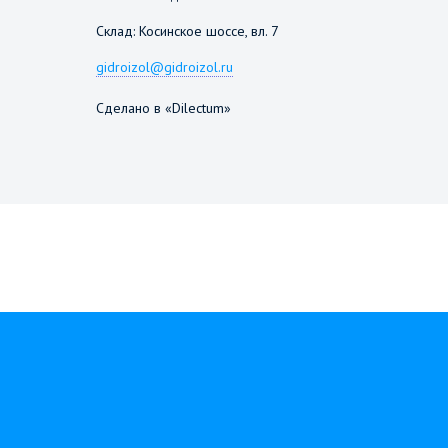
Склад: Косинское шоссе, вл. 7
gidroizol@gidroizol.ru
Сделано в «Dilectum»