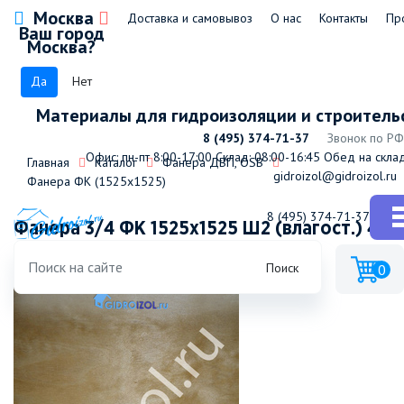
Москва
Доставка и самовывоз
О нас
Контакты
Пр
Ваш город
Москва?
Да
Нет
Материалы для гидроизоляции и строитель
8 (495) 374-71-37
Звонок по РФ
Офис: пн-пт 8:00-17:00
Склад: 08:00-16:45
Обед на склад
Главная
Каталог
Фанера ДВП, OSB
gidroizol@gidroizol.ru
Фанера ФК (1525х1525)
8 (495) 374-71-37
Фанера 3/4 ФК 1525x1525 Ш2 (влагост.) 4
мм
Поиск
0