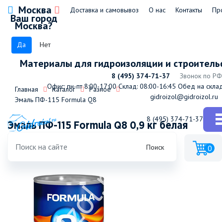
Москва
Доставка и самовывоз
О нас
Контакты
Пр
Ваш город
Москва?
Да
Нет
Материалы для гидроизоляции и строитель
8 (495) 374-71-37
Звонок по РФ
Офис: пн-пт 8:00-17:00
Склад: 08:00-16:45
Обед на склад
Главная
Каталог
Разное
gidroizol@gidroizol.ru
Эмаль ПФ-115 Formula Q8
8 (495) 374-71-37
Эмаль ПФ-115 Formula Q8 0,9 кг белая
Поиск
0