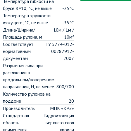
Температура гибкости на
брусе R=10, °C, не выше
-25°С
Температура хрупкости
вяжущего, °C, не выше
-35°С
Длина/Ширина/
10м / 1м /
Площадь рулона, м
10м²
Соответствует
ТУ 5774-012-
нормативным
00287912-
документам
2007
Разрывная сила при
растяжении в
продольном/поперечном
направлении, H, не менее
800/700
Количество рулонов на
поддоне
20
Производитель
МПК «КРЗ»
Стандартная
Гидроизоляция
область
верхнего слоя
применения
кровли