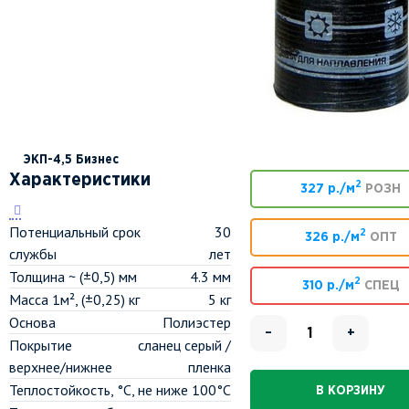
ЭКП-4,5 Бизнес
Характеристики
2
327 р./м
РОЗН
Потенциальный срок
30
2
326 р./м
ОПТ
службы
лет
Толщина ~ (±0,5) мм
4.3 мм
2
310 р./м
СПЕЦ
Масса 1м², (±0,25) кг
5 кг
Основа
Полиэстер
–
+
Покрытие
сланец серый /
верхнее/нижнее
пленка
Теплостойкость, °C, не ниже
100°С
В КОРЗИНУ