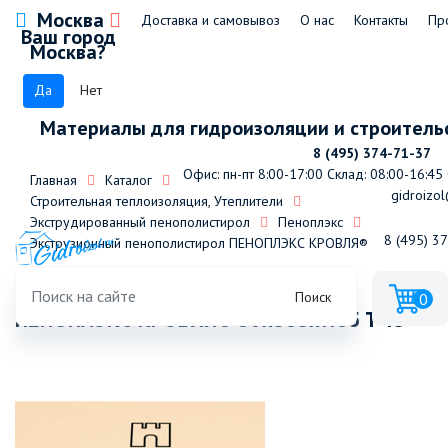
Москва
Доставка и самовывоз
О нас
Контакты
Пр
Ваш город
Москва?
Да
Нет
Материалы для гидроизоляции и строитель
8 (495) 374-71-37
Офис: пн-пт 8:00-17:00
Склад: 08:00-16:45
Главная
Каталог
gidroizol
Строительная теплоизоляция, Утеплители
Экструдированный пенополистирол
Пеноплэкс
8 (495) 3
Экструзионный пенополистирол ПЕНОПЛЭКС КРОВЛЯ®
Экструзионный пенополистирол
Поиск
0
ПЕНОПЛЭКС КРОВЛЯ® 30х585х1185 Т-15