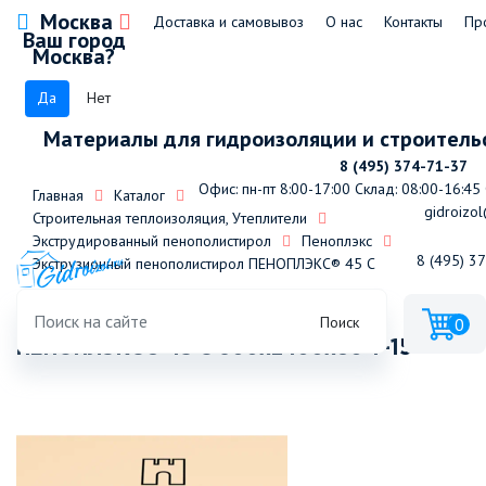
Москва
Доставка и самовывоз
О нас
Контакты
Пр
Ваш город
Москва?
Да
Нет
Материалы для гидроизоляции и строитель
8 (495) 374-71-37
Офис: пн-пт 8:00-17:00
Склад: 08:00-16:45
Главная
Каталог
gidroizol
Строительная теплоизоляция, Утеплители
Экструдированный пенополистирол
Пеноплэкс
8 (495) 3
Экструзионный пенополистирол ПЕНОПЛЭКС® 45 С
Экструзионный пенополистирол
Поиск
0
ПЕНОПЛЭКС® 45 С 600x2400x80 Т-15