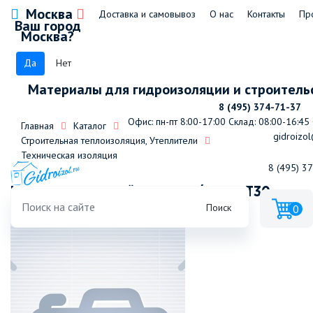
Москва
Доставка и самовывоз
О нас
Контакты
Пр
Ваш город
Москва?
Да
Нет
Материалы для гидроизоляции и строитель
8 (495) 374-71-37
Офис: пн-пт 8:00-17:00
Склад: 08:00-16:45
Главная
Каталог
gidroizol
Строительная теплоизоляция, Утеплители
Техническая изоляция
8 (495) 3
Цилиндр навивной RW100 к/ф D21 T30
Поиск
0
(12шт/уп)