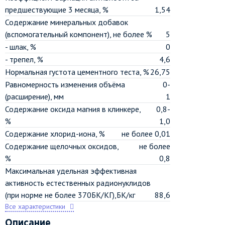
предшествующие 3 месяца, %
1,54
Содержание минеральных добавок
(вспомогательный компонент), не более %
5
- шлак, %
0
- трепел, %
4,6
Нормальная густота цементного теста, %
26,75
Равномерность изменения объёма
0-
(расширение), мм
1
Содержание оксида магния в клинкере,
0,8-
%
1,0
Содержание хлорид-иона, %
не более 0,01
Содержание щелочных оксидов,
не более
%
0,8
Максимальная удельная эффективная
активность естественных радионуклидов
(при норме не более 370БК/КГ),БК/кг
88,6
Все характеристики
Описание