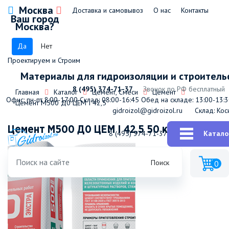
Москва
Доставка и самовывоз
О нас
Контакты
Ваш город
Москва?
Да
Нет
Проектируем и Строим
Материалы для гидроизоляции и строитель
8 (495) 374-71-37
Звонок по РФ бесплатный
Главная
Каталог
Цемент, Смеси
Цемент
Офис: пн-пт 8:00-17:00
Склад: 08:00-16:45
Обед на складе: 13:00-13:
Цемент М500 Д0 ЦЕМ I 42,5
gidroizol@gidroizol.ru
Склад: Кос
Цемент М500 Д0 ЦЕМ I 42,5 50 кг
8 (495) 374-71-37
Катало
Поиск
0