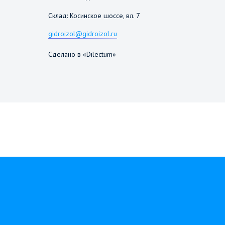
Склад: Косинское шоссе, вл. 7
gidroizol@gidroizol.ru
Сделано в «Dilectum»