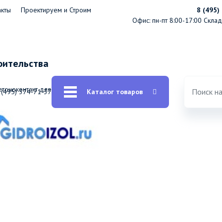
акты
Проектируем и Строим
8 (495)
Офис: пн-пт 8:00-17:00
Склад:
оительства
етоноконтакт для фасада ECOROOM
 (495) 374-71-37
Каталог товаров