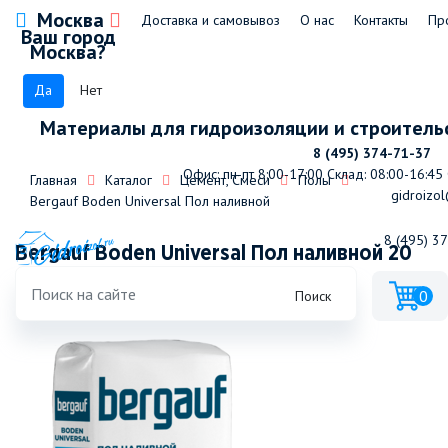
Москва
Доставка и самовывоз
О нас
Контакты
Пр
Ваш город
Москва?
Да
Нет
Материалы для гидроизоляции и строитель
8 (495) 374-71-37
Офис: пн-пт 8:00-17:00
Склад: 08:00-16:45
Главная
Каталог
Цемент, Смеси
Полы
gidroizol
Bergauf Boden Universal Пол наливной
8 (495) 3
Bergauf Boden Universal Пол наливной 20
кг
0
Поиск