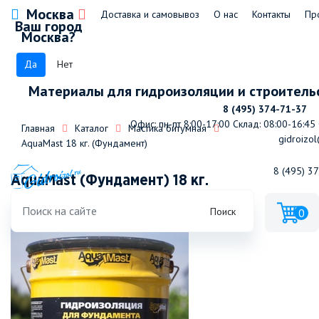
Москва
Доставка и самовывоз
О нас
Контакты
Пр
Ваш город
Москва?
Да
Нет
Материалы для гидроизоляции и строитель
8 (495) 374-71-37
Офис: пн-пт 8:00-17:00
Склад: 08:00-16:45
Главная
Каталог
Мастика битумная
gidroizol
AquaMast 18 кг. (Фундамент)
8 (495) 3
AquaMast (Фундамент) 18 кг.
Поиск
0