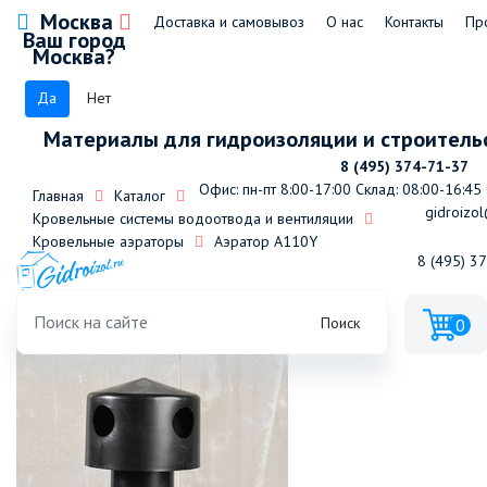
Москва
Доставка и самовывоз
О нас
Контакты
Пр
Ваш город
Москва?
Да
Нет
Материалы для гидроизоляции и строитель
8 (495) 374-71-37
Офис: пн-пт 8:00-17:00
Склад: 08:00-16:45
Главная
Каталог
gidroizol
Кровельные системы водоотвода и вентиляции
Кровельные аэраторы
Аэратор А110Y
8 (495) 3
Аэратор А110Y
Поиск
0