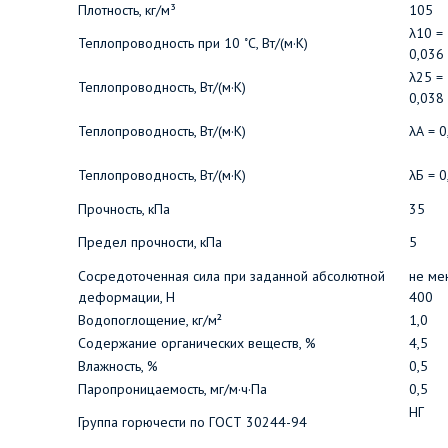
Плотность, кг/м³
105
λ10 =
Теплопроводность при 10 ˚С, Вт/(м·К)
0,036
λ25 =
Теплопроводность, Вт/(м·К)
0,038
Теплопроводность, Вт/(м·К)
λА = 0
Теплопроводность, Вт/(м·К)
λБ = 0
Прочность, кПа
35
Предел прочности, кПа
5
Сосредоточенная сила при заданной абсолютной
не ме
деформации, Н
400
Водопоглощение, кг/
м²
1,0
Содержание органических веществ, %
4,5
Влажность, %
0,5
Паропроницаемость, мг/м·ч·Па
0,5
НГ
Группа горючести по ГОСТ 30244-94