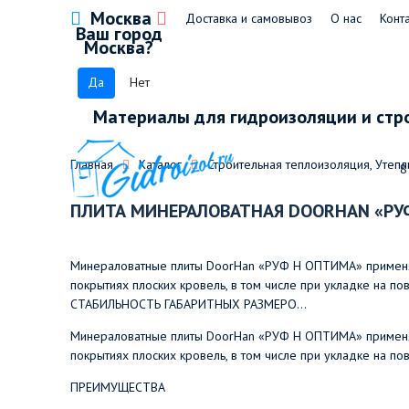
Москва
Доставка и самовывоз
О нас
Конт
Ваш город
Москва?
Да
Нет
Материалы для гидроизоляции и стр
Главная
Каталог
Строительная теплоизоляция, Утепл
8
ПЛИТА МИНЕРАЛОВАТНАЯ DOORHAN «РУ
Минераловатные плиты DoorHan «РУФ Н ОПТИМА» применяю
покрытиях плоских кровель, в том числе при укладке на 
СТАБИЛЬНОСТЬ ГАБАРИТНЫХ РАЗМЕРО...
Минераловатные плиты DoorHan «РУФ Н ОПТИМА» применяю
покрытиях плоских кровель, в том числе при укладке на по
ПРЕИМУЩЕСТВА