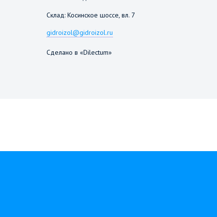
Склад: Косинское шоссе, вл. 7
gidroizol@gidroizol.ru
Сделано в «Dilectum»