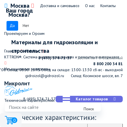
Москва
Доставка и самовывоз
О нас
Контакты
Ваш город
Москва?
Да
Нет
Проектируем и Строим
Материалы для гидроизоляции и
строительства
Главная
Каталог
КТТRON®. Система гидроизоляционных и ремонтных материалов
8 (495) 374-71-37
Звонок по РФ бесплатный
8 800 200 34 81
Инъекционные материалы
7:00
Склад: 08:00-16:45
Обед на складе: 13:00-13:30
сб-вс - выходной
gidroizol@gidroizol.ru
Склад: Косинское шоссе, вл. 7
Микролит
8 (495) 374-71-37
Каталог товаров
Технические характеристики: Сухая смесь Фракция заполнителя
max 0,08 мм
Поиск
Технические характеристики:
0