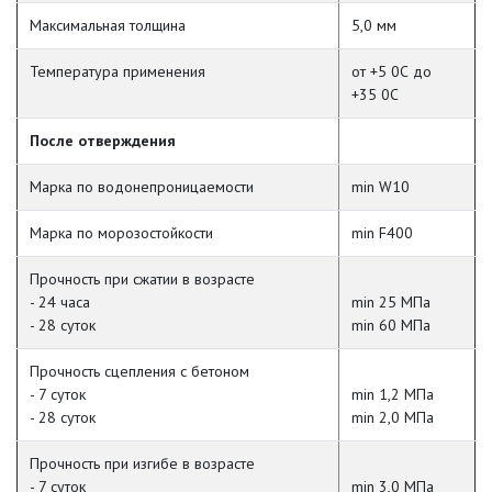
Максимальная толщина
5,0 мм
Температура применения
от +5
0
С до
+35
0
С
После отверждения
Марка по водонепроницаемости
min W10
Марка по морозостойкости
min F400
Прочность при сжатии в возрасте
- 24 часа
min 25 МПа
- 28 суток
min 60 МПа
Прочность сцепления с бетоном
- 7 суток
min 1,2 МПа
- 28 суток
min 2,0 МПа
Прочность при изгибе в возрасте
- 7 суток
min 3,0 МПа