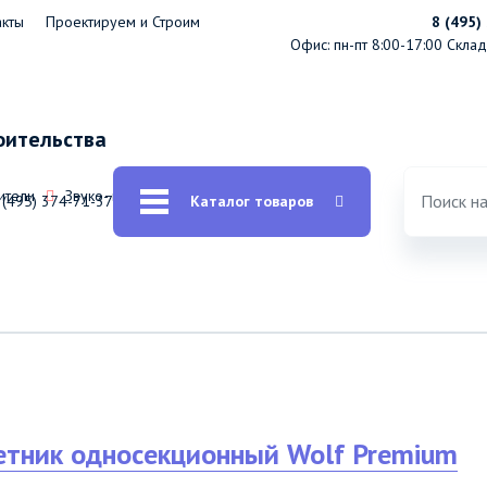
акты
Проектируем и Строим
8 (495)
Офис: пн-пт 8:00-17:00
Склад:
оительства
ители
Звуко- виброизоляция
 (495) 374-71-37
Каталог товаров
етник односекционный Wolf Premium