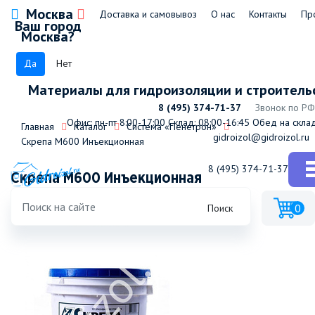
Москва
Доставка и самовывоз
О нас
Контакты
Пр
Ваш город
Москва?
Да
Нет
Материалы для гидроизоляции и строитель
8 (495) 374-71-37
Звонок по РФ
Офис: пн-пт 8:00-17:00
Склад: 08:00-16:45
Обед на склад
Главная
Каталог
Система «Пенетрон»
gidroizol@gidroizol.ru
Скрепа М600 Инъекционная
8 (495) 374-71-37
Скрепа М600 Инъекционная
0
Поиск